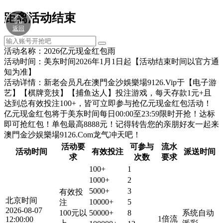
距离活动结束
返回
活动名称：2026亿元现金红包雨
活动时间：美东时间2026年1月1日起【活动结束时间以官方通
知为准】
活动详情：新老会员凡在澳門金沙娛樂場9126.Vip于
【电子游
艺】
【棋牌竞技】
【捕鱼达人】
投注游戏，每天存款1元+且
达到总有效投注100+，皆可立即参与抢亿元现金红包活动！
亿元现金红包将于美东时间每日00:00至23:59限时开抢！达标
即可抢红包！单包最高
8888元
！记得转告您的亲朋好友一起来
澳門金沙娱樂場9126.Com龙气冲天吧！
活动要
可参与
流水
活动时间
有效投注
派送时间
求
次数
要求
100+
1
1000+
2
5000+
3
有效投
北京时间
10000+
5
注
2026-08-07
100元以
50000+
8
系统自动
1倍流
12:00:00